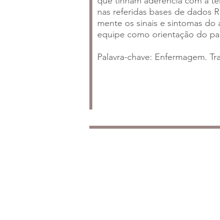
que tinham aderência com a tem
nas referidas bases de dados 
mente os sinais e sintomas do
equipe como orientação do paci
Palavra-chave: Enfermagem. Tr