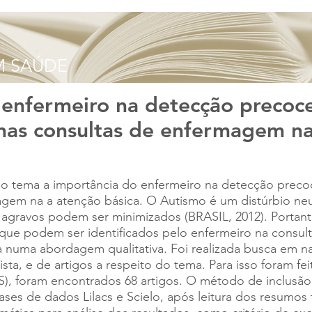
 enfermeiro na detecção precoc
 nas consultas de enfermagem na
 tema a importância do enfermeiro na detecção precoc
magem na a atenção básica. O Autismo é um distúrbio n
agravos podem ser minimizados (BRASIL, 2012). Portant
s que podem ser identificados pelo enfermeiro na cons
va numa abordagem qualitativa. Foi realizada busca em na
tista, e de artigos a respeito do tema. Para isso foram fe
VS), foram encontrados 68 artigos. O método de inclusão
es de dados Lilacs e Scielo, após leitura dos resumos 