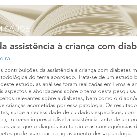
a assistência à criança com diab
 contribuições da assistência à criança com diabetes mel
todológica do tema abordado. Trata-se de um estudo b
deste estudo, as análises foram realizadas em livros e a
ais aspectos e abordagens sobre o tema desta pesquisa.
eitos relevantes sobre a diabetes, bem como o diagnós
 de crianças acometidas por essa patologia. Os resulta
tes, surge a necessidade de cuidados específicos, com 
m, torna-se imprescindível a assistência tanto de um pr
 destacar que o diagnóstico tardio e as consequências 
abetes pode acarretar no agravamento dessa patologia.